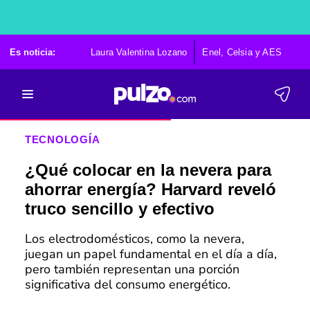
Es noticia:
Laura Valentina Lozano
Enel, Celsia y AES
Po
TECNOLOGÍA
¿Qué colocar en la nevera para
ahorrar energía? Harvard reveló
truco sencillo y efectivo
Los electrodomésticos, como la nevera,
juegan un papel fundamental en el día a día,
pero también representan una porción
significativa del consumo energético.