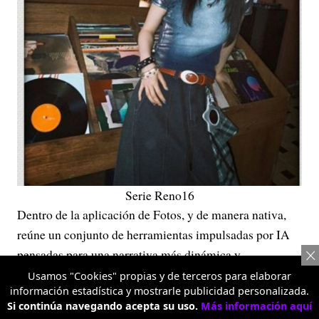
Serie Reno16
Dentro de la aplicación de Fotos, y de manera nativa,
reúne un conjunto de herramientas impulsadas por IA
pensadas para una narrativa más dinámica y
personalizada. El AI Remix Collage permite combinar
Usamos "Cookies" propias y de terceros para elaborar
información estadística y mostrarle publicidad personalizada.
varias fotos o videos cortos en composiciones visuales
Si continúa navegando acepta su uso.
Más información aquí
con capas, con stickers animados, contornos y texto, e