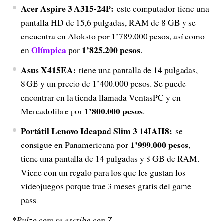
Acer Aspire 3 A315-24P:
este computador tiene una
pantalla HD de 15,6 pulgadas, RAM de 8 GB y se
encuentra en Aloksto por 1’789.000 pesos, así como
Olímpica
1’825.200 pesos
en
por
.
Asus X415EA:
tiene una pantalla de 14 pulgadas,
8 GB y un precio de 1’400.000 pesos. Se puede
encontrar en la tienda llamada VentasPC y en
1’800.000 pesos
Mercadolibre por
.
Portátil Lenovo Ideapad Slim 3 14IAH8:
se
1’999.000 pesos
consigue en Panamericana por
,
tiene una pantalla de 14 pulgadas y 8 GB de RAM.
Viene con un regalo para los que les gustan los
videojuegos porque trae 3 meses gratis del game
pass.
*Pulzo.com se escribe con Z