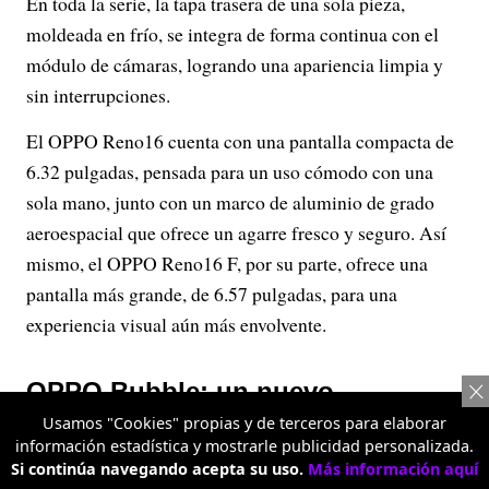
En toda la serie, la tapa trasera de una sola pieza,
moldeada en frío, se integra de forma continua con el
módulo de cámaras, logrando una apariencia limpia y
sin interrupciones.
El OPPO Reno16 cuenta con una pantalla compacta de
6.32 pulgadas, pensada para un uso cómodo con una
sola mano, junto con un marco de aluminio de grado
aeroespacial que ofrece un agarre fresco y seguro. Así
mismo, el OPPO Reno16 F, por su parte, ofrece una
pantalla más grande, de 6.57 pulgadas, para una
experiencia visual aún más envolvente.
OPPO Bubble: un nuevo
Usamos "Cookies" propias y de terceros para elaborar
compañero para la expresión
información estadística y mostrarle publicidad personalizada.
creativa
Si continúa navegando acepta su uso.
Más información aquí