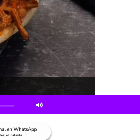
…
anal en WhatsApp
es, al instante