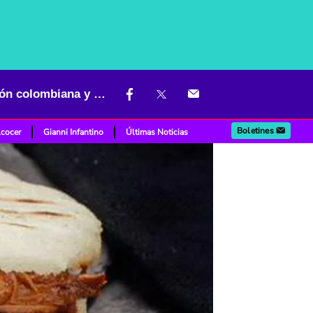
Arepa: origen, variedades y nuevas recetas para disfrutar la tradición colombiana y venezolana en la mesa
Boletines
lcocer
Gianni Infantino
Últimas Noticias