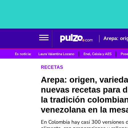
Es noticia:
Laura Valentina Lozano
Enel, Celsia y AES
Pose
RECETAS
Arepa: origen, varied
nuevas recetas para d
la tradición colombia
venezolana en la mes
En Colombia hay casi 300 versiones 