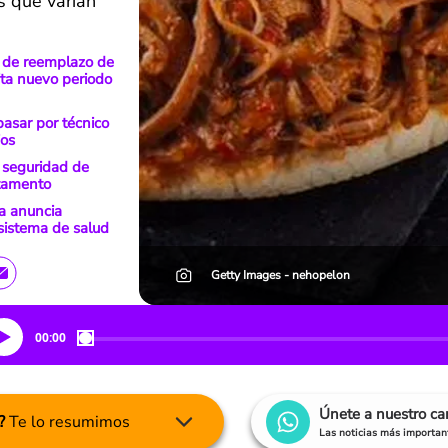
s que varían
a de reemplazo de
ita nuevo periodo
asar por técnico
ios
n seguridad de
rtamento
la anuncia
 sistema de salud
Getty Images - nehopelon
00:00
Únete a nuestro c
?
Te lo resumimos
Las noticias más important