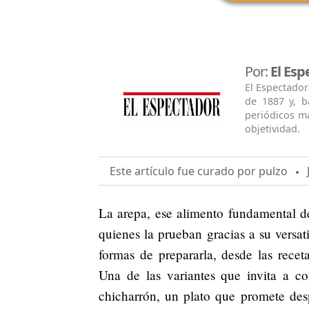
Por:
El Esp
El Espectador
de 1887 y, b
periódicos má
objetividad.
Este artículo fue curado por pulzo
J
La arepa, ese alimento fundamental d
quienes la prueban gracias a su versat
formas de prepararla, desde las receta
Una de las variantes que invita a co
chicharrón, un plato que promete desp