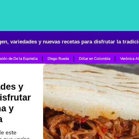
sión de De la Espriella
Diego Rueda
Dólar en Colombia
Verónica A
ades y
isfrutar
na y
a
de este