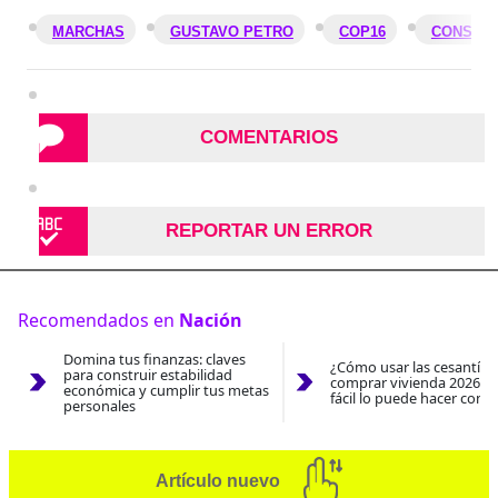
MARCHAS
GUSTAVO PETRO
COP16
CONSEJO
COMENTARIOS
REPORTAR UN ERROR
Recomendados en
Nación
Domina tus finanzas: claves
¿Cómo usar las cesantías
para construir estabilidad
comprar vivienda 2026? A
económica y cumplir tus metas
fácil lo puede hacer con e
personales
Artículo nuevo