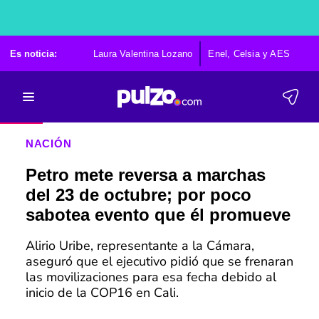
Es noticia:
Laura Valentina Lozano
Enel, Celsia y AES
Po
NACIÓN
Petro mete reversa a marchas
del 23 de octubre; por poco
sabotea evento que él promueve
Alirio Uribe, representante a la Cámara,
aseguró que el ejecutivo pidió que se frenaran
las movilizaciones para esa fecha debido al
inicio de la COP16 en Cali.