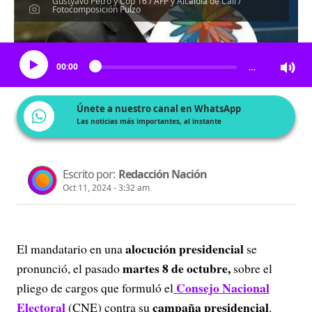
Gustyavo Petro y Cop 16 / AFP y Alcaldía de Cali /
Fotocomposición Pulzo
Escucha el artículo
00:00
…
Únete a nuestro canal en WhatsApp
Las noticias más importantes, al instante
Escrito por:
Redacción Nación
Oct 11, 2024 - 3:32 am
alocución presidencial
El mandatario en una
se
martes 8 de octubre,
pronunció, el pasado
sobre el
Consejo Nacional
pliego de cargos que formuló el
Electoral
campaña presidencial
(CNE) contra su
.