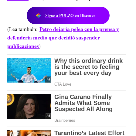
PULZO
Discover
Sigue a
en
Petro dejaría pelea con la prensa y
(Lea también:
defendería medio que decidió suspender
publicaciones
)