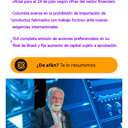
oficial para el 24 de julio según cifras del sector financiero
Colombia avanza en la prohibición de importación de
productos fabricados con trabajo forzoso ante nuevas
exigencias internacionales
ISA completa emisión de acciones preferenciales en su
filial de Brasil y fija aumento de capital sujeto a aprobación
¿De afán?
Te lo resumimos