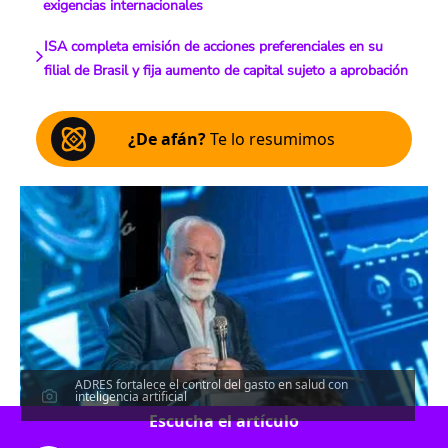
exigencias internacionales
ISA completa emisión de acciones preferenciales en su
filial de Brasil y fija aumento de capital sujeto a aprobación
¿De afán?
Te lo resumimos
ADRES fortalece el control del gasto en salud con
inteligencia artificial
Escucha el artículo