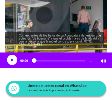
Comerciantes de los bajos de La Aguacatala defienden que
actuaron “de buena fe” y que el problema es de la Alcaldía
con la persona que firmó el contrato principal. FOTO:
CAMILO SUÁREZ
Escucha el artículo
00:00
…
Únete a nuestro canal en WhatsApp
Las noticias más importantes, al instante