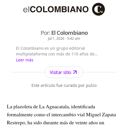
Por:
El Colombiano
Jul 1, 2026 - 5:42 am
El Colombiano es un grupo editorial
multiplataforma con más de 110 años de
existencia. Nació en la ciudad de Medellín en
Leer más
Antioquia. Fundado el 6 de febrero de 1912 por
Francisco de Paula Pérez, se ha especializado en
Visitar sitio
la investigación y generación de contenidos
periodísticos para diferentes plataformas en las
Este artículo fue curado por pulzo
que provee a las a...
La plazoleta de La Aguacatala, identificada
formalmente como el intercambio vial Miguel Zapata
Restrepo, ha sido durante más de veinte años un