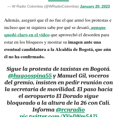
— W Radio Colombia (@WRadioColombia)
January 20, 2023
Además, aseguró que él no fue el que armó los protestas e
aunque
incluso que ni siquiera sabe por qué se desató,
quedó claro en el video
que aprovechó el desorden para
imagen ante una
estar en los bloqueos y mostrar su
eventual candidatura a la Alcaldía de Bogotá, que aún
él no ha confirmado.
Sigue la protesta de taxistas en Bogotá.
@hugoospina55
⁩ y Manuel Gil, voceros
del gremio, insisten en pedir reunión con
la secretaria de movilidad. El paso hacia
el aeropuerto El Dorado sigue
bloqueado a la altura de la 26 con Cali.
Informa ⁦
@rcnradio
pic.twitter.com/XVnDNm5A7i