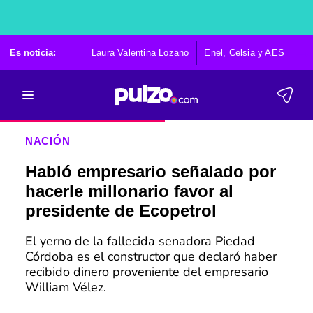
Es noticia:
Laura Valentina Lozano
Enel, Celsia y AES
Po
NACIÓN
Habló empresario señalado por
hacerle millonario favor al
presidente de Ecopetrol
El yerno de la fallecida senadora Piedad
Córdoba es el constructor que declaró haber
recibido dinero proveniente del empresario
William Vélez.