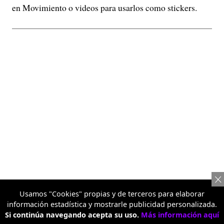
en Movimiento o videos para usarlos como stickers.
Usamos "Cookies" propias y de terceros para elaborar
información estadística y mostrarle publicidad personalizada.
Pop Out 2.0 amplía aún más la flexibilidad creativa,
Si continúa navegando acepta su uso.
Más información aquí