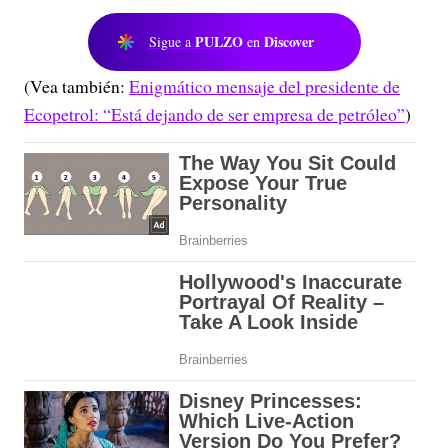
PULZO
Discover
Sigue a
en
(Vea también:
Enigmático mensaje del presidente de
Ecopetrol: “Está dejando de ser empresa de petróleo”
)