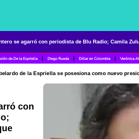
sión de De la Espriella
Diego Rueda
Dólar en Colombia
Verónica A
belardo de la Espriella se posesiona como nuevo pres
arró con
io;
que