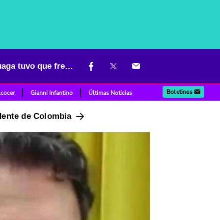
Daniel Quintero se agarró con periodista de Blu Radio; Camila Zuluaga tuvo que frenarlo
Boletines
lcocer
Gianni Infantino
Últimas Noticias
idente de Colombia