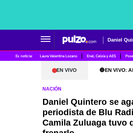
Es noticia:
Laura Valentina Lozano
Enel, Celsia y AES
Pose
EN VIVO
🔴EN VIVO: A
NACIÓN
Daniel Quintero se ag
periodista de Blu Rad
Camila Zuluaga tuvo 