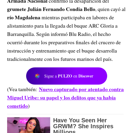
Armada Nacional
confirmó la desaparición del
grumete Julián Fernando Condia Bello
, quien cayó al
río Magdalena
mientras participaba en labores de
alistamiento para la llegada del buque ARC Gloria a
Barranquilla. Según informó Blu Radio, el hecho
ocurrió durante los preparativos finales del crucero de
instrucción y entrenamiento que el buque desarrolla
tradicionalmente con los futuros marinos del país.
PULZO
Discover
Sigue a
en
Nuevo capturado por atentado contra
(Vea también:
Miguel Uribe: su papel y los delitos que ya había
cometido
)