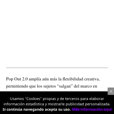
Pop Out 2.0 amplía aún más la flexibilidad creativa,
permitiendo que los sujetos “salgan” del marco en
varias direcciones para lograr efectos visuales más
Usamos "Cookies" propias y de terceros para elaborar
dinámicos.
información estadística y mostrarle publicidad personalizada.
Si continúa navegando acepta su uso.
Más información aquí
Retrato con teleobjetivo 3.5X