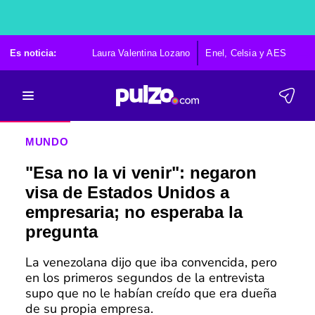
Es noticia:
Laura Valentina Lozano
Enel, Celsia y AES
Po
MUNDO
"Esa no la vi venir": negaron
visa de Estados Unidos a
empresaria; no esperaba la
pregunta
La venezolana dijo que iba convencida, pero
en los primeros segundos de la entrevista
supo que no le habían creído que era dueña
de su propia empresa.