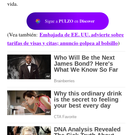
vida.
PULZO
Discover
Sigue a
en
Embajada de EE. UU. advierte sobre
(Vea también:
tarifas de visas y citas; anuncio golpea al bolsillo
)