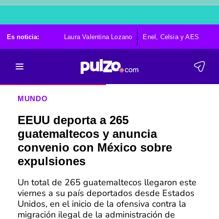
Es noticia:
Laura Valentina Lozano
Enel, Celsia y AES
Po
MUNDO
EEUU deporta a 265
guatemaltecos y anuncia
convenio con México sobre
expulsiones
Un total de 265 guatemaltecos llegaron este
viernes a su país deportados desde Estados
Unidos, en el inicio de la ofensiva contra la
migración ilegal de la administración de