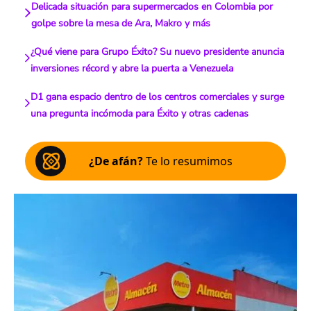
Delicada situación para supermercados en Colombia por
golpe sobre la mesa de Ara, Makro y más
¿Qué viene para Grupo Éxito? Su nuevo presidente anuncia
inversiones récord y abre la puerta a Venezuela
D1 gana espacio dentro de los centros comerciales y surge
una pregunta incómoda para Éxito y otras cadenas
¿De afán?
Te lo resumimos