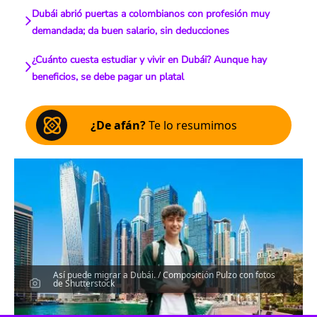
Dubái abrió puertas a colombianos con profesión muy
demandada; da buen salario, sin deducciones
¿Cuánto cuesta estudiar y vivir en Dubái? Aunque hay
beneficios, se debe pagar un platal
¿De afán?
Te lo resumimos
Así puede migrar a Dubái. / Composición Pulzo con fotos
de Shutterstock
Escucha el artículo