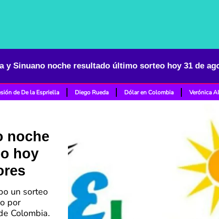
a y Sinuano noche resultado último sorteo hoy 31 de ag
sión de De la Espriella
Diego Rueda
Dólar en Colombia
Verónica A
o noche
eo hoy
ores
bo un sorteo
o por
 de Colombia.