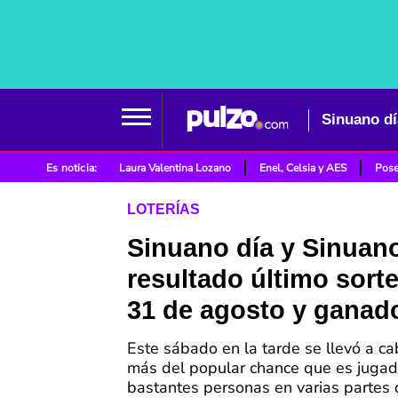
Sinuano dí
Es noticia:
Laura Valentina Lozano
Enel, Celsia y AES
Pose
LOTERÍAS
Sinuano día y Sinuan
resultado último sort
31 de agosto y ganad
Este sábado en la tarde se llevó a ca
más del popular chance que es jugad
bastantes personas en varias partes