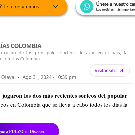
Únete a nuestro c
?
Te lo resumimos
Las noticias más important
RÍAS COLOMBIA
rmación de los principales sorteos de azar en el país, la
n Loterías Colombia.
Visitar sitio
o Olaya
Ago 31, 2024 - 10:39 pm
 jugaron los dos más recientes sorteos del popular
cos en Colombia que se lleva a cabo todos los días la
PULZO
Discover
gue a
en