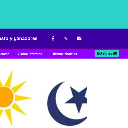
osto y ganadores
Boletines
lcocer
Gianni Infantino
Últimas Noticias