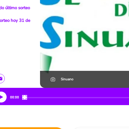
do último sorteo
sorteo hoy 31 de
Sinuano
00:00