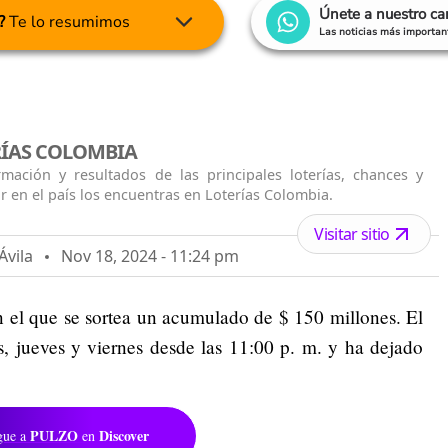
Únete a nuestro c
?
Te lo resumimos
Las noticias más important
RÍAS COLOMBIA
rmación y resultados de las principales loterías, chances y
r en el país los encuentras en Loterías Colombia.
Visitar sitio
Ávila
Nov 18, 2024 - 11:24 pm
 el que se sortea un acumulado de $ 150 millones. El
s, jueves y viernes desde las 11:00 p. m. y ha dejado
PULZO
Discover
gue a
en