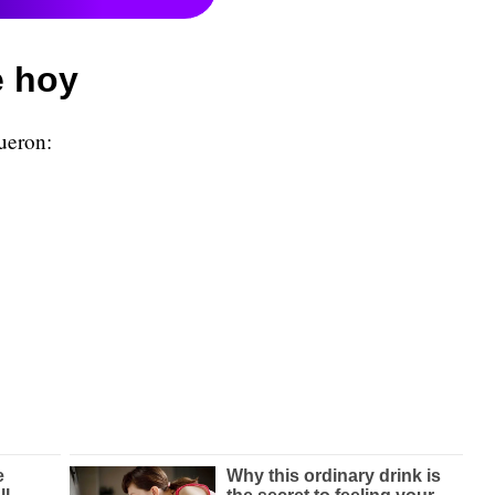
e hoy
ueron: