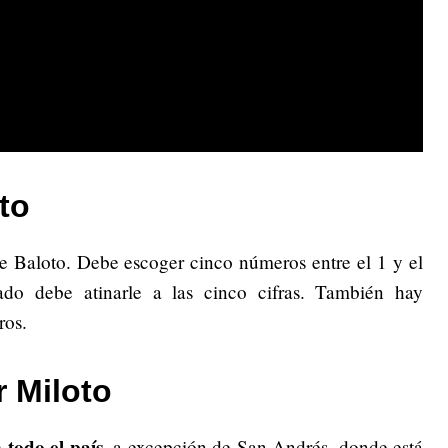
to
e Baloto. Debe escoger cinco números entre el 1 y el
ado debe atinarle a las cinco cifras. También hay
ros.
 Miloto
 todo el país
, a excepción de San Andrés, donde está