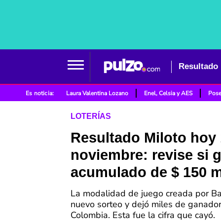
Resultado 
Es noticia:
Laura Valentina Lozano
Enel, Celsia y AES
Pose
LOTERÍAS
Resultado Miloto hoy 
noviembre: revise si 
acumulado de $ 150 m
La modalidad de juego creada por Ba
nuevo sorteo y dejó miles de ganado
Colombia. Esta fue la cifra que cayó.