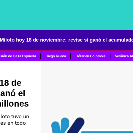
Miloto hoy 18 de noviembre: revise si ganó el acumulado
sión de De la Espriella
Diego Rueda
Dólar en Colombia
Verónica A
18 de
ganó el
illones
loto tuvo un
res en todo