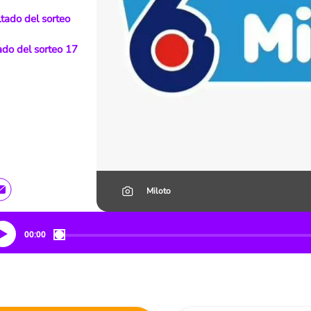
ltado del sorteo
ado del sorteo 17
Miloto
00:00