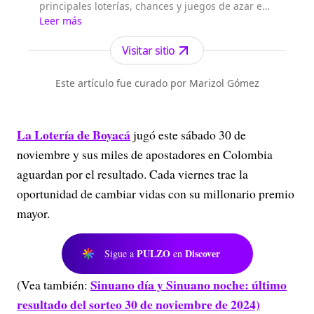
principales loterías, chances y juegos de azar en
el país los encuentras en Loterías Colombia.
Leer más
Visitar sitio
Este artículo fue curado por Marizol Gómez
La Lotería de Boyacá
jugó este sábado 30 de
noviembre y sus miles de apostadores en Colombia
aguardan por el resultado. Cada viernes trae la
oportunidad de cambiar vidas con su millonario premio
mayor.
PULZO
Discover
Sigue a
en
Sinuano día y Sinuano noche: último
(Vea también:
resultado del sorteo 30 de noviembre de 2024)