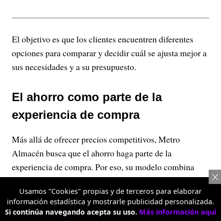
El objetivo es que los clientes encuentren diferentes
opciones para comparar y decidir cuál se ajusta mejor a
sus necesidades y a su presupuesto.
El ahorro como parte de la
experiencia de compra
Más allá de ofrecer precios competitivos, Metro
Almacén busca que el ahorro haga parte de la
experiencia de compra. Por eso, su modelo combina
variedad, diferentes presentaciones de producto y
Usamos "Cookies" propias y de terceros para elaborar
precios escalonados para que cada persona decida cómo
información estadística y mostrarle publicidad personalizada.
aprovechar mejor su dinero.
Si continúa navegando acepta su uso.
Más información aquí