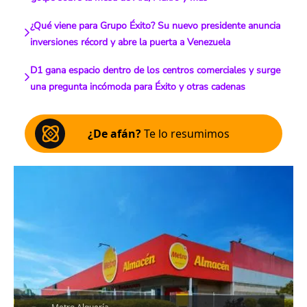
¿Qué viene para Grupo Éxito? Su nuevo presidente anuncia
inversiones récord y abre la puerta a Venezuela
D1 gana espacio dentro de los centros comerciales y surge
una pregunta incómoda para Éxito y otras cadenas
¿De afán?
Te lo resumimos