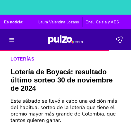
Es noticia:
Laura Valentina Lozano
Enel, Celsia y AES
Po
LOTERÍAS
Lotería de Boyacá: resultado
último sorteo 30 de noviembre
de 2024
Este sábado se llevó a cabo una edición más
del habitual sorteo de la lotería que tiene el
premio mayor más grande de Colombia, que
tantos quieren ganar.