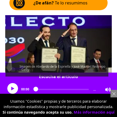
¿De afán?
Te lo resumimos
Imagen de Abelardo de la Espriella y José Manuel Restrepo
- Getty
Escucha el artículo
00:00
…
Usamos "Cookies" propias y de terceros para elaborar
información estadística y mostrarle publicidad personalizada.
Si continúa navegando acepta su uso.
Más información aquí
Por:
Redacción Economía