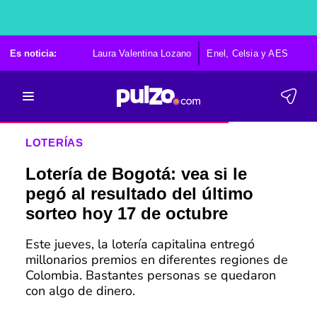
Es noticia:
Laura Valentina Lozano
Enel, Celsia y AES
Po
LOTERÍAS
Lotería de Bogotá: vea si le
pegó al resultado del último
sorteo hoy 17 de octubre
Este jueves, la lotería capitalina entregó
millonarios premios en diferentes regiones de
Colombia. Bastantes personas se quedaron
con algo de dinero.