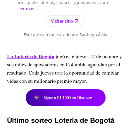
principales loterías, chances y juegos de azar en
el país los encuentras en Loterías Colombia.
Leer más
Visitar sitio
Este artículo fue curado por Santiago Ávila
La Lotería de Bogotá
jugó este jueves 17 de octubre y
sus miles de apostadores en Colombia aguardan por el
resultado. Cada jueves trae la oportunidad de cambiar
vidas con su millonario premio mayor.
PULZO
Discover
Sigue a
en
Último sorteo Lotería de Bogotá