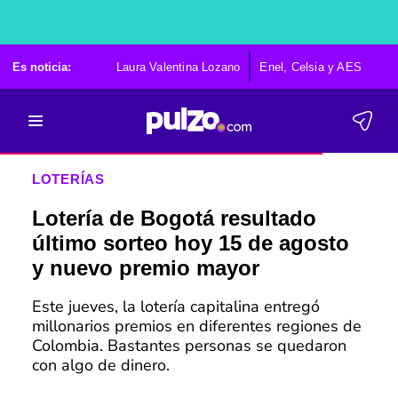
Es noticia:
Laura Valentina Lozano
Enel, Celsia y AES
Po
LOTERÍAS
Lotería de Bogotá resultado
último sorteo hoy 15 de agosto
y nuevo premio mayor
Este jueves, la lotería capitalina entregó
millonarios premios en diferentes regiones de
Colombia. Bastantes personas se quedaron
con algo de dinero.