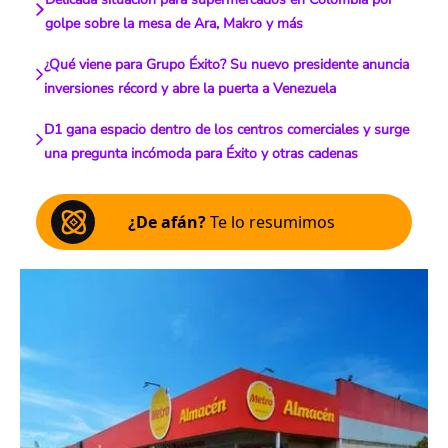
golpe sobre la mesa de Ara, Makro y más
¿Qué viene para Grupo Éxito? Su nuevo presidente anuncia
inversiones récord y abre la puerta a Venezuela
D1 gana espacio dentro de los centros comerciales y surge
una pregunta incómoda para Éxito y otras cadenas
¿De afán?
Te lo resumimos