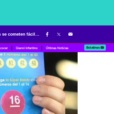
Si se gana el Baloto y hace esto no le entregarán el premio; errores se cometen fácilmente
Boletines
lcocer
Gianni Infantino
Últimas Noticias