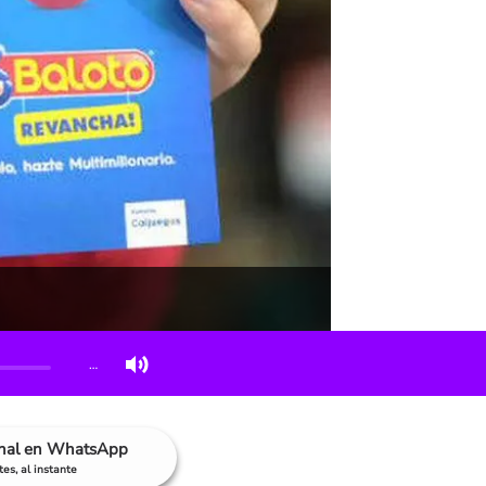
…
anal en WhatsApp
es, al instante