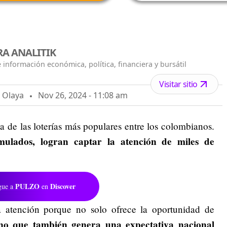
A ANALITIK
 información económica, política, financiera y bursátil
Visitar sitio
o Olaya
Nov 26, 2024 - 11:08 am
de las loterías más populares entre los colombianos.
ulados, logran captar la atención de miles de
PULZO
Discover
gue a
en
a atención porque no solo ofrece la oportunidad de
ino que también genera una expectativa nacional