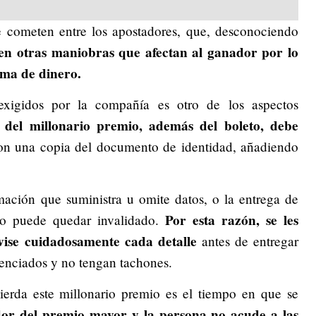
e cometen entre los apostadores, que, desconociendo
cen otras maniobras que afectan al ganador por lo
uma de dinero.
exigidos por la compañía es otro de los aspectos
 del millonario premio, además del boleto, debe
on una copia del documento de identidad, añadiendo
rmación que suministra u omite datos, o la entrega de
Por esta razón, se les
so puede quedar invalidado.
vise cuidadosamente cada detalle
antes de entregar
enciados y no tengan tachones.
erda este millonario premio es el tiempo en que se
or del premio mayor y la persona no acude a las