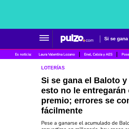
Es noticia:
Laura Valentina Lozano
Enel, Celsia y AES
Pose
LOTERÍAS
Si se gana el Baloto y
esto no le entregarán 
premio; errores se c
fácilmente
Pese a ganarse el acumulado de Balo