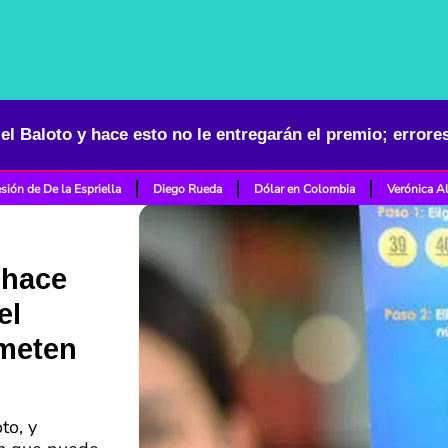
sión de De la Espriella
Diego Rueda
Dólar en Colombia
Verónica A
 hace
el
ometen
to, y