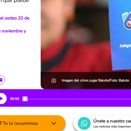
 en que puede
el sorteo 20 de
e noviembre y
Imagen del cómo jugar Baloto/Foto: Baloto
00:00
Únete a nuestro c
?
Te lo resumimos
Las noticias más important