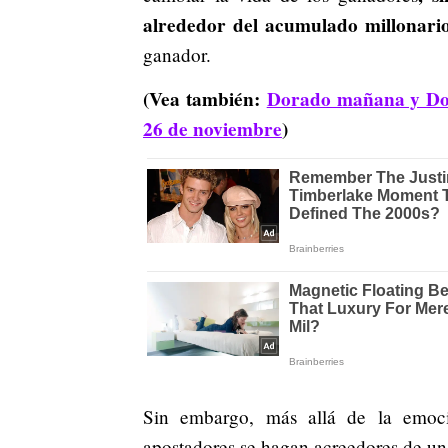
alrededor del acumulado millonari
ganador.
(Vea también:
Dorado mañana y Dora
26 de noviembre
)
Sin embargo, más allá de la emoci
apostadores se hagan acreedores de un