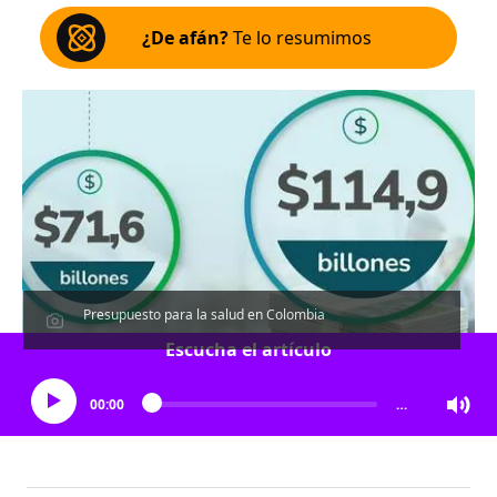
¿De afán?
Te lo resumimos
Presupuesto para la salud en Colombia
Escucha el artículo
00:00
…