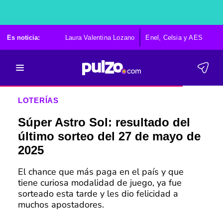
Es noticia:
Laura Valentina Lozano
Enel, Celsia y AES
Po
LOTERÍAS
Súper Astro Sol: resultado del
último sorteo del 27 de mayo de
2025
El chance que más paga en el país y que
tiene curiosa modalidad de juego, ya fue
sorteado esta tarde y les dio felicidad a
muchos apostadores.