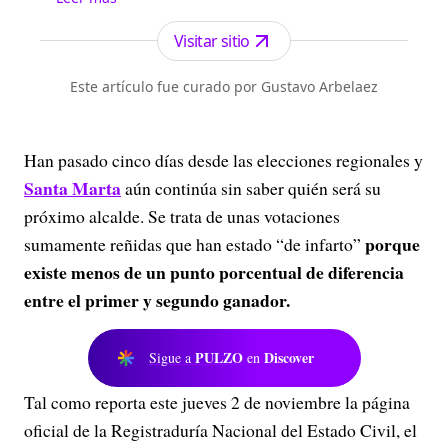
Antioquia. Fundado el 6 de febrero de 1912 por
Francisco de Paula Pérez, se ha especializado en
Visitar sitio
la investigación y generación de contenidos
periodísticos para diferentes plataformas en las
Este artículo fue curado por Gustavo Arbelaez
que provee a las audiencias de piezas mult...
Han pasado cinco días desde las elecciones regionales y
Santa Marta
aún continúa sin saber quién será su
próximo alcalde. Se trata de unas votaciones
porque
sumamente reñidas que han estado “de infarto”
existe menos de un punto porcentual de diferencia
entre el primer y segundo ganador.
PULZO
Discover
Sigue a
en
Tal como reporta este jueves 2 de noviembre la página
oficial de la Registraduría Nacional del Estado Civil, el