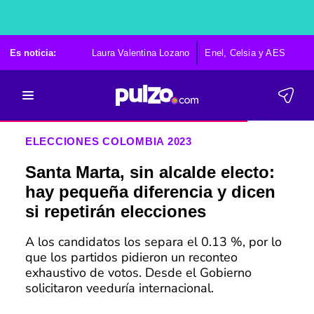
Es noticia:
Laura Valentina Lozano
Enel, Celsia y AES
Po
ELECCIONES COLOMBIA 2023
Santa Marta, sin alcalde electo:
hay pequeña diferencia y dicen
si repetirán elecciones
A los candidatos los separa el 0.13 %, por lo
que los partidos pidieron un reconteo
exhaustivo de votos. Desde el Gobierno
solicitaron veeduría internacional.