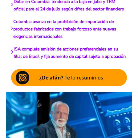
Dólar en Colombia: tendencia a la baja en julio y TRM
oficial para el 24 de julio según cifras del sector financiero
Colombia avanza en la prohibición de importación de
productos fabricados con trabajo forzoso ante nuevas
exigencias internacionales
ISA completa emisión de acciones preferenciales en su
filial de Brasil y fija aumento de capital sujeto a aprobación
¿De afán?
Te lo resumimos