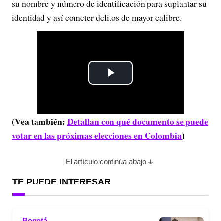
su nombre y número de identificación para suplantar su
identidad y así cometer delitos de mayor calibre.
P
l
(Vea también:
Detallan con qué documento se puede
a
votar en las próximas elecciones en Colombia
)
y
El artículo continúa abajo
V
TE PUEDE INTERESAR
i
d
Bogotá