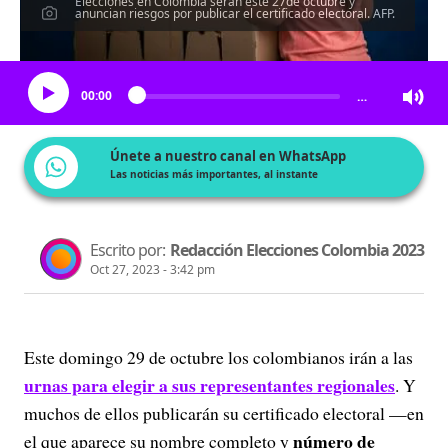
Elecciones en Colombia serán este 27de octubre y
anuncian riesgos por publicar el certificado electoral. AFP.
Escucha el artículo
00:00
…
Únete a nuestro canal en WhatsApp
Las noticias más importantes, al instante
Escrito por:
Redacción Elecciones Colombia 2023
Oct 27, 2023 - 3:42 pm
Este domingo 29 de octubre los colombianos irán a las
urnas para elegir a sus representantes regionales
. Y
muchos de ellos publicarán su certificado electoral —en
número de
el que aparece su nombre completo y