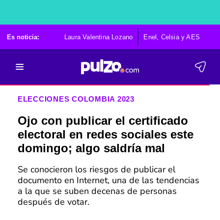
Es noticia:
Laura Valentina Lozano
Enel, Celsia y AES
Po
ELECCIONES COLOMBIA 2023
Ojo con publicar el certificado
electoral en redes sociales este
domingo; algo saldría mal
Se conocieron los riesgos de publicar el
documento en Internet, una de las tendencias
a la que se suben decenas de personas
después de votar.