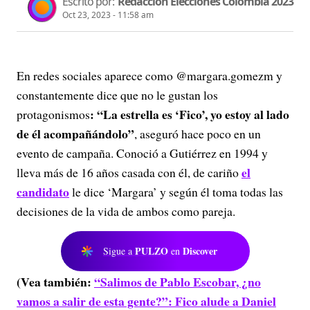
Escrito por:
Redacción Elecciones Colombia 2023
Oct 23, 2023 - 11:58 am
En redes sociales aparece como @margara.gomezm y
constantemente dice que no le gustan los
: “La estrella es ‘Fico’, yo estoy al lado
protagonismos
de él acompañándolo”
, aseguró hace poco en un
evento de campaña. Conoció a Gutiérrez en 1994 y
el
lleva más de 16 años casada con él, de cariño
candidato
le dice ‘Margara’ y según él toma todas las
decisiones de la vida de ambos como pareja.
PULZO
Discover
Sigue a
en
(Vea también:
“Salimos de Pablo Escobar, ¿no
vamos a salir de esta gente?”: Fico alude a Daniel