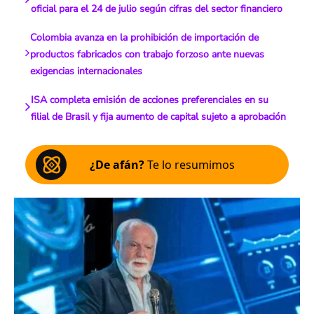
oficial para el 24 de julio según cifras del sector financiero
Colombia avanza en la prohibición de importación de
productos fabricados con trabajo forzoso ante nuevas
exigencias internacionales
ISA completa emisión de acciones preferenciales en su
filial de Brasil y fija aumento de capital sujeto a aprobación
¿De afán?
Te lo resumimos