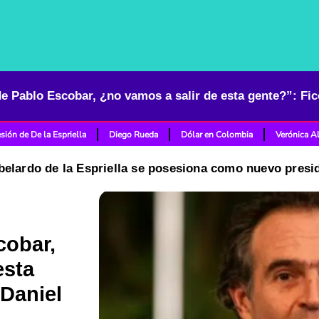
sión de De la Espriella
Diego Rueda
Dólar en Colombia
Verónica A
belardo de la Espriella se posesiona como nuevo pres
cobar,
esta
 Daniel