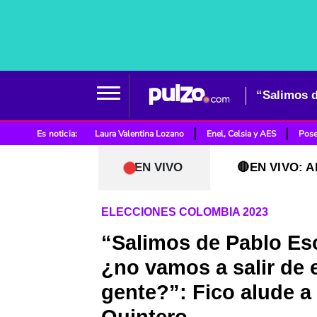
Es noticia:
Laura Valentina Lozano
Enel, Celsia y AES
Pose
EN VIVO
🔴EN VIVO: A
ELECCIONES COLOMBIA 2023
“Salimos de Pablo Es
¿no vamos a salir de 
gente?”: Fico alude a