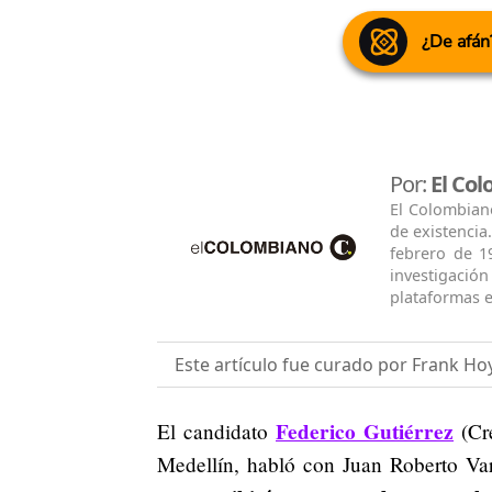
¿De afán
Por:
El Co
El Colombian
de existencia
febrero de 1
investigació
plataformas e
Este artículo fue curado por Frank Ho
Federico Gutiérrez
El candidato
(Cre
Medellín, habló con Juan Roberto Varg