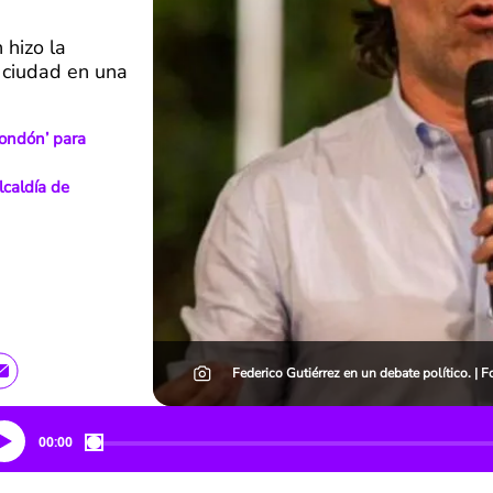
 hizo la
a ciudad en una
condón’ para
lcaldía de
Federico Gutiérrez en un debate político. | 
00:00