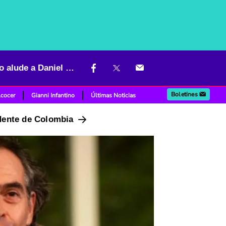
“Salimos de Pablo Escobar, ¿no vamos a salir de esta gente?”: Fico alude a Daniel Quintero
Boletines
lcocer
Gianni Infantino
Últimas Noticias
idente de Colombia