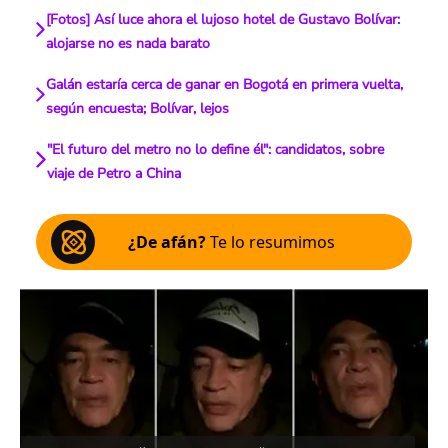
[Fotos] Así luce ahora el lujoso hotel de Gustavo Bolívar:
alojarse no es nada barato
Galán estaría cerca de ganar en Bogotá en primera vuelta,
según encuesta; Bolívar, lejos
"El futuro del metro no lo define él": candidatos, sobre
viaje de Petro a China
¿De afán?
Te lo resumimos