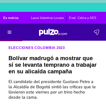
Es noticia:
Laura Valentina Lozano
Enel, Celsia y AES
Po
ELECCIONES COLOMBIA 2023
Bolívar madrugó a mostrar que
sí se levanta temprano a trabajar
en su alicaída campaña
El candidato del presidente Gustavo Petro a
la Alcaldía de Bogotá sintió las críticas que le
llovieron este viernes por un trino hecho
desde la cama.