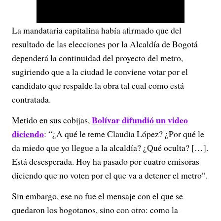
l
La mandataria capitalina había afirmado que del
a
resultado de las elecciones por la Alcaldía de Bogotá
y
dependerá la continuidad del proyecto del metro,
sugiriendo que a la ciudad le conviene votar por el
V
candidato que respalde la obra tal cual como está
contratada.
i
Bolívar difundió un video
Metido en sus cobijas,
d
diciendo
: “¿A qué le teme Claudia López? ¿Por qué le
e
da miedo que yo llegue a la alcaldía? ¿Qué oculta? […].
Está desesperada. Hoy ha pasado por cuatro emisoras
o
diciendo que no voten por el que va a detener el metro”.
Sin embargo, ese no fue el mensaje con el que se
quedaron los bogotanos, sino con otro: como la