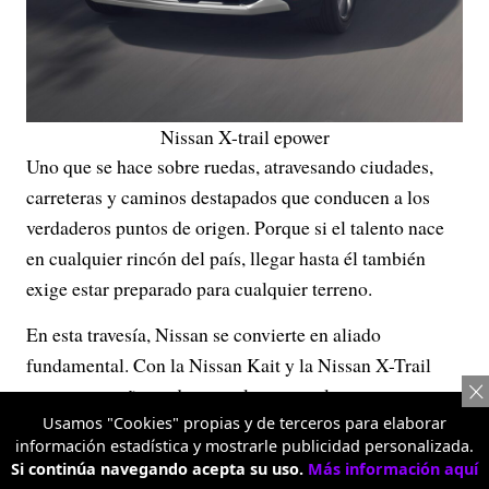
Nissan X-trail epower
Uno que se hace sobre ruedas, atravesando ciudades,
carreteras y caminos destapados que conducen a los
verdaderos puntos de origen. Porque si el talento nace
en cualquier rincón del país, llegar hasta él también
exige estar preparado para cualquier terreno.
En esta travesía, Nissan se convierte en aliado
fundamental. Con la Nissan Kait y la Nissan X-Trail
como compañeras de ruta, el proyecto logra moverse
con la misma versatilidad que define al fútbol
Usamos "Cookies" propias y de terceros para elaborar
información estadística y mostrarle publicidad personalizada.
colombiano: impredecible, diverso y lleno de carácter.
Si continúa navegando acepta su uso.
Más información aquí