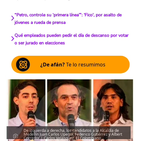
“Petro, controle su ‘primera línea’”: 'Fico', por asalto de
jóvenes a rueda de prensa
Qué empleados pueden pedir el día de descanso por votar
o ser jurado en elecciones
¿De afán?
Te lo resumimos
De izquierda a derecha, los candidatos a la Alcaldía de
Medellín Juan Carlos Upegui, Federico Gutiérrez y Albert
Corredor | Carlos Velásquez, El Colombiano