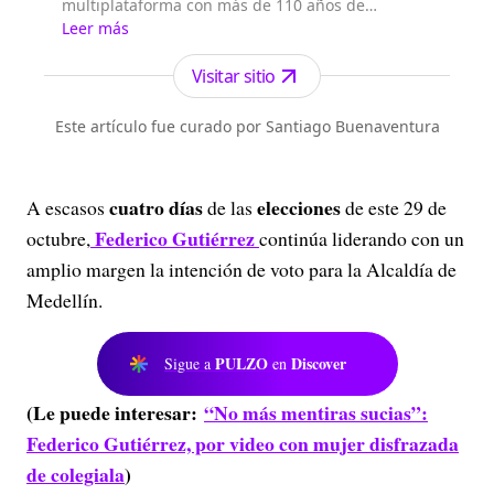
multiplataforma con más de 110 años de
existencia. Nació en la ciudad de Medellín en
Leer más
Antioquia. Fundado el 6 de febrero de 1912 por
Francisco de Paula Pérez, se ha especializado en
Visitar sitio
la investigación y generación de contenidos
periodísticos para diferentes plataformas en las
Este artículo fue curado por Santiago Buenaventura
que provee a las audiencias de piezas mult...
cuatro días
elecciones
A escasos
de las
de este 29 de
Federico Gutiérrez
octubre,
continúa liderando con un
amplio margen la intención de voto para la Alcaldía de
Medellín.
PULZO
Discover
Sigue a
en
(Le puede interesar:
“No más mentiras sucias”:
Federico Gutiérrez, por video con mujer disfrazada
de colegiala
)