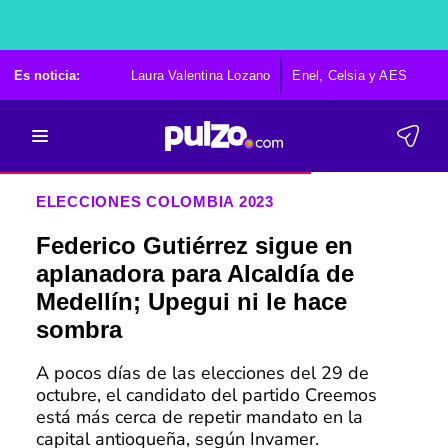
Es noticia:
Laura Valentina Lozano
Enel, Celsia y AES
Po
ELECCIONES COLOMBIA 2023
Federico Gutiérrez sigue en
aplanadora para Alcaldía de
Medellín; Upegui ni le hace
sombra
A pocos días de las elecciones del 29 de
octubre, el candidato del partido Creemos
está más cerca de repetir mandato en la
capital antioqueña, según Invamer.