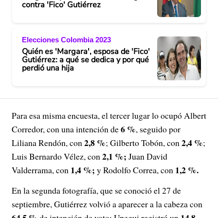
contra 'Fico' Gutiérrez
Elecciones Colombia 2023
Quién es 'Margara', esposa de 'Fico'
Gutiérrez: a qué se dedica y por qué
perdió una hija
Para esa misma encuesta, el tercer lugar lo ocupó Albert
6 %
Corredor, con una intención de
, seguido por
2,8 %
2,4 %
Liliana Rendón, con
; Gilberto Tobón, con
;
2,1 %;
Luis Bernardo Vélez, con
Juan David
1,4 %;
1,2 %.
Valderrama, con
y Rodolfo Correa, con
En la segunda fotografía, que se conoció el 27 de
septiembre, Gutiérrez volvió a aparecer a la cabeza con
64,5 %
14,8
de intención de voto; Upegui registró un