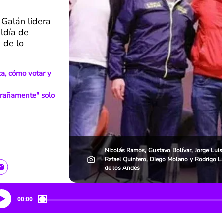
 Galán lidera
aldía de
 de lo
a, cómo votar y
trañamente" solo
Nicolás Ramos, Gustavo Bolívar, Jorge Luis
Rafael Quintero, Diego Molano y Rodrigo La
de los Andes
00:00