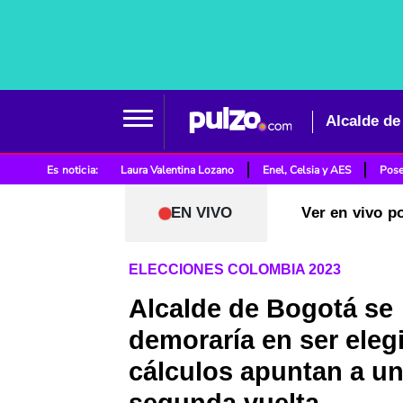
Alcalde de
Es noticia:
Laura Valentina Lozano
Enel, Celsia y AES
Pose
EN VIVO
Ver en vivo p
ELECCIONES COLOMBIA 2023
Alcalde de Bogotá se
demoraría en ser eleg
cálculos apuntan a u