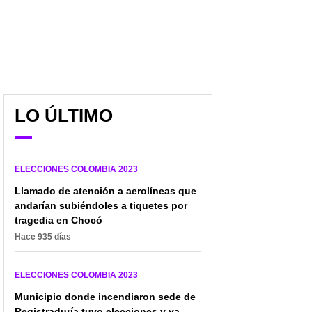
LO ÚLTIMO
A Cabal la montan en
Galán anuncia un gran
bus de Galán en
cambio en pico y placa
Bogotá... pero con burdo
si gana elecciones:
ELECCIONES COLOMBIA 2023
fotomontaje mal editado
favorecería a miles
Llamado de atención a aerolíneas que
andarían subiéndoles a tiquetes por
tragedia en Chocó
Hace 935 días
ELECCIONES COLOMBIA 2023
Municipio donde incendiaron sede de
Registraduría tuvo elecciones y ya