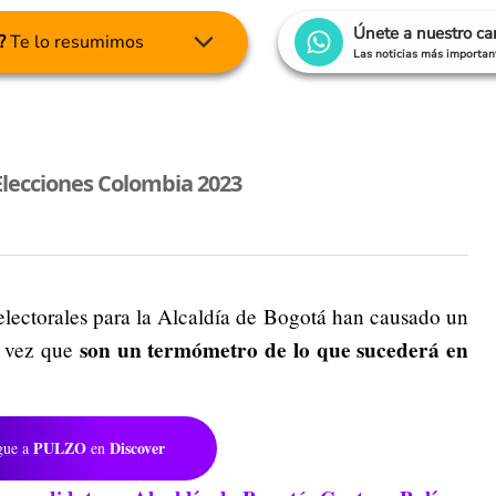
Únete a nuestro c
?
Te lo resumimos
Las noticias más important
Elecciones Colombia 2023
lectorales para la Alcaldía de Bogotá han causado un
son un termómetro de lo que sucederá en
a vez que
PULZO
Discover
gue a
en