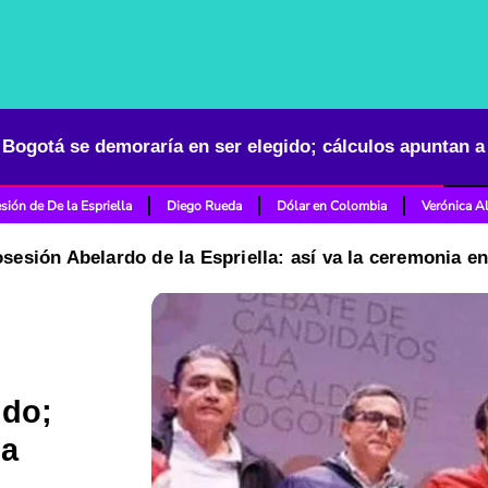
 Bogotá se demoraría en ser elegido; cálculos apuntan a
sión de De la Espriella
Diego Rueda
Dólar en Colombia
Verónica A
osesión Abelardo de la Espriella: así va la ceremonia e
ido;
na