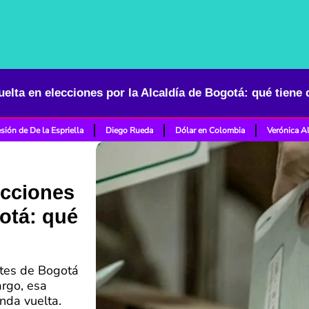
elta en elecciones por la Alcaldía de Bogotá: qué tiene
sión de De la Espriella
Diego Rueda
Dólar en Colombia
Verónica A
ecciones
gotá: qué
ntes de Bogotá
argo, esa
nda vuelta.