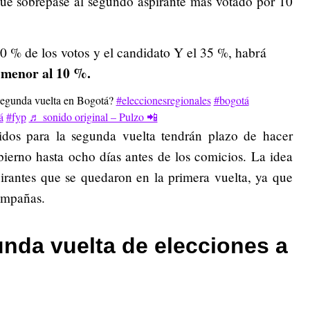
ue sobrepase al segundo aspirante más votado por 10
 40 % de los votos y el candidato Y el 35 %, habrá
s menor al 10 %.
segunda vuelta en Bogotá?
#eleccionesregionales
#bogotá
á
#fyp
♬ sonido original – Pulzo 📲
dos para la segunda vuelta tendrán plazo de hacer
ierno hasta ocho días antes de los comicios. La idea
pirantes que se quedaron en la primera vuelta, ya que
ampañas.
nda vuelta de elecciones a