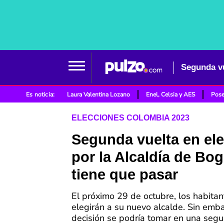
Segunda vu
Es noticia:
Laura Valentina Lozano
Enel, Celsia y AES
Pose
ELECCIONES COLOMBIA 2023
Segunda vuelta en el
por la Alcaldía de Bo
tiene que pasar
El próximo 29 de octubre, los habita
elegirán a su nuevo alcalde. Sin emb
decisión se podría tomar en una segu