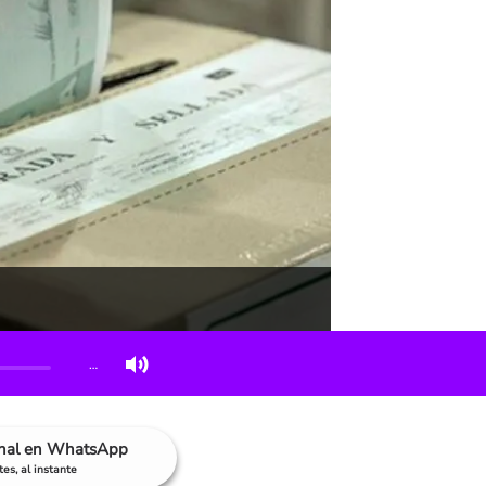
…
anal en WhatsApp
es, al instante