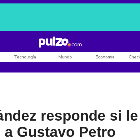
Posesión de De la Espriella
Diego Rueda
Dólar en Colombia
Tecnología
Mundo
Economía
Chec
ndez responde si le
s a Gustavo Petro