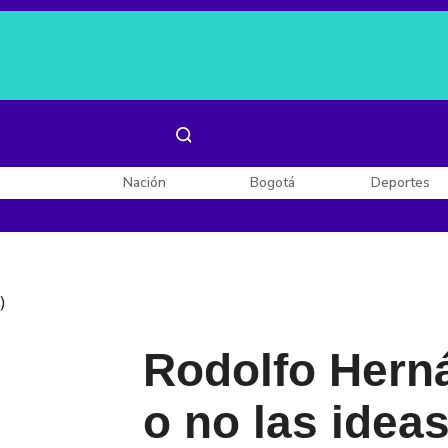
Es noticia:
Laura Valentina Lozano
Enel, Celsia y AES
Nación
Bogotá
Deportes
)
Rodolfo Herná
o no las idea