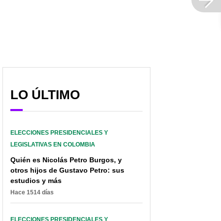
LO ÚLTIMO
ELECCIONES PRESIDENCIALES Y
LEGISLATIVAS EN COLOMBIA
Quién es Nicolás Petro Burgos, y
otros hijos de Gustavo Petro: sus
estudios y más
El cambio que haría
“Le acabó con 30 años
Hace 1514 días
Rodolfo Hernández y
de campaña al
que moverá las cuentas
ojibrotado”: Marbelle,
de ahorros de
feliz con Rodolfo
ELECCIONES PRESIDENCIALES Y