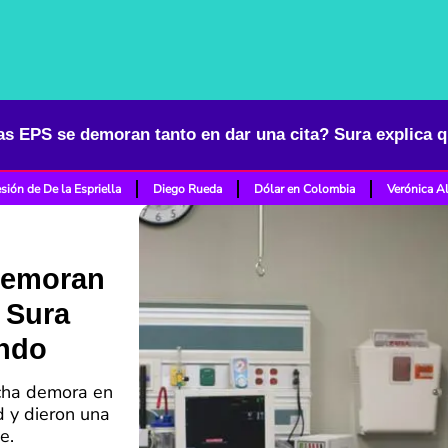
as EPS se demoran tanto en dar una cita? Sura explica 
sión de De la Espriella
Diego Rueda
Dólar en Colombia
Verónica A
demoran
? Sura
ando
cha demora en
d y dieron una
e.