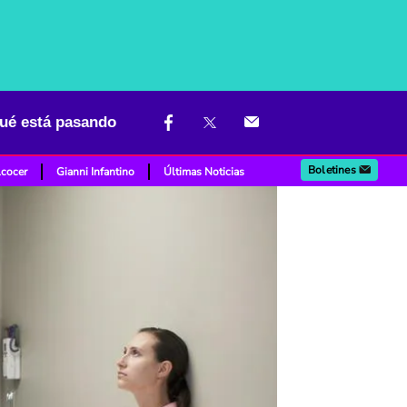
qué está pasando
Boletines
lcocer
Gianni Infantino
Últimas Noticias