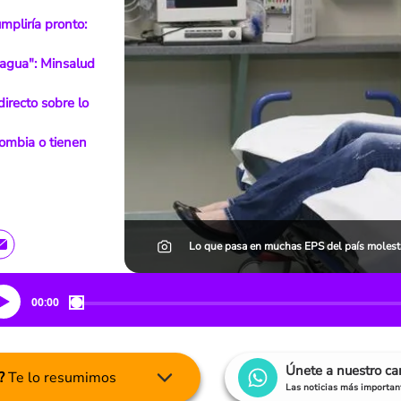
mpliría pronto:
agua": Minsalud
irecto sobre lo
lombia o tienen
Lo que pasa en muchas EPS del país molesta 
00:00
Únete a nuestro c
?
Te lo resumimos
Las noticias más important