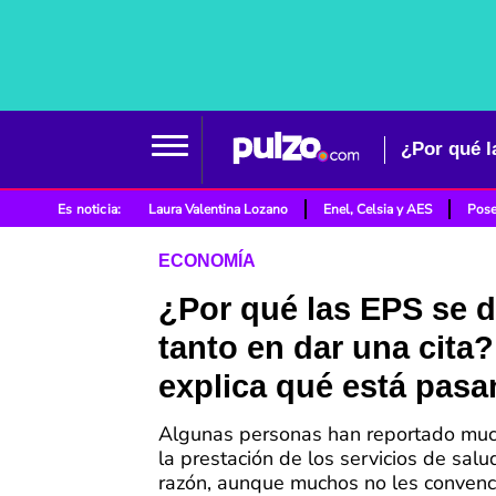
¿Por qué l
Es noticia:
Laura Valentina Lozano
Enel, Celsia y AES
Pose
ECONOMÍA
¿Por qué las EPS se 
tanto en dar una cita
explica qué está pas
Algunas personas han reportado mu
la prestación de los servicios de salu
razón, aunque muchos no les convenc