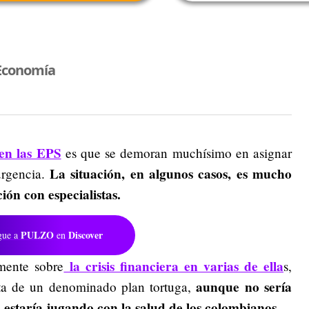
Economía
 en las EPS
es que se demoran muchísimo en asignar
La situación, en algunos casos, es mucho
urgencia.
ón con especialistas.
PULZO
Discover
gue a
en
la crisis financiera en varias de ella
mente sobre
s,
aunque no sería
ata de un denominado plan tortuga,
e estaría jugando con la salud de los colombianos.