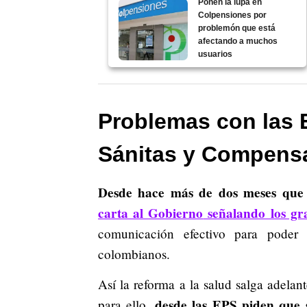
Ponen la lupa en
Colpensiones por
problemón que está
afectando a muchos
usuarios
Problemas con las 
Sánitas y Compensar
Desde hace más de dos meses que e
carta al Gobierno
señalando los gr
comunicación efectivo para poder 
colombianos.
Así la reforma a la salud salga adelant
desde las EPS piden que 
para ello,