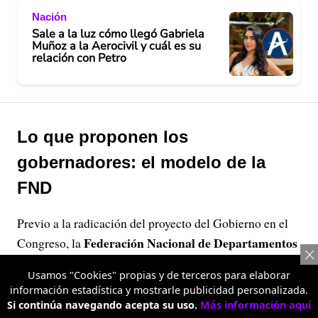
Nación
Sale a la luz cómo llegó Gabriela
Muñoz a la Aerocivil y cuál es su
relación con Petro
Lo que proponen los
gobernadores: el modelo de la
FND
Previo a la radicación del proyecto del Gobierno en el
Federación Nacional de Departamentos
Congreso, la
(FND)
presentó su propia propuesta para la Ley de
Usamos "Cookies" propias y de terceros para elaborar
Competencias, la cual fue entregada al entonces
información estadística y mostrarle publicidad personalizada.
Cumbre de
ministro del Interior en el marco de la
Si continúa navegando acepta su uso.
Más información aquí