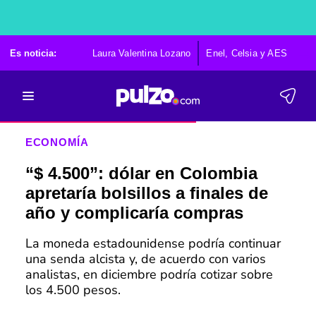
Es noticia:
Laura Valentina Lozano
Enel, Celsia y AES
Po
ECONOMÍA
“$ 4.500”: dólar en Colombia
apretaría bolsillos a finales de
año y complicaría compras
La moneda estadounidense podría continuar
una senda alcista y, de acuerdo con varios
analistas, en diciembre podría cotizar sobre
los 4.500 pesos.