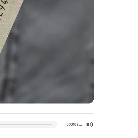
/
…
00:00