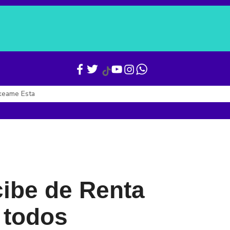
Verónica Alcocer
Gianni Infantino
Boletines
Últimas Noticias
keame Esta
cibe de Renta
 todos