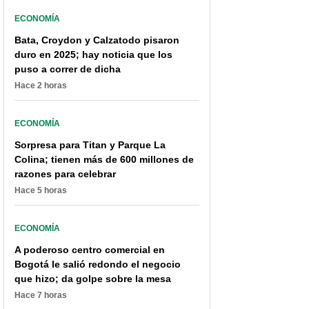
ECONOMÍA
Bata, Croydon y Calzatodo pisaron
duro en 2025; hay noticia que los
puso a correr de dicha
Hace 2 horas
Cómo saber si dinero de
Están dando $ 500.000 a
ECONOMÍA
Renta Ciudadana le llega
millones de colombianos
Sorpresa para Titan y Parque La
completo; $ 500.000 no
en un banco: "Se
son para todos
reclama con la cédula"
Colina; tienen más de 600 millones de
razones para celebrar
Hace 5 horas
ECONOMÍA
A poderoso centro comercial en
Bogotá le salió redondo el negocio
que hizo; da golpe sobre la mesa
Hace 7 horas