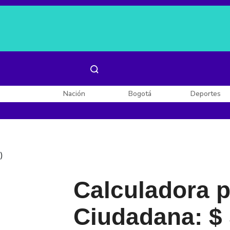
Es noticia:
Laura Valentina Lozano
Enel, Celsia y AES
Nación
Bogotá
Deportes
)
Calculadora p
Ciudadana: $ 