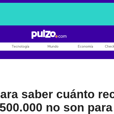
Posesión de De la Espriella
Diego Rueda
Dólar en Colombia
Tecnología
Mundo
Economía
Chec
ara saber cuánto re
500.000 no son para