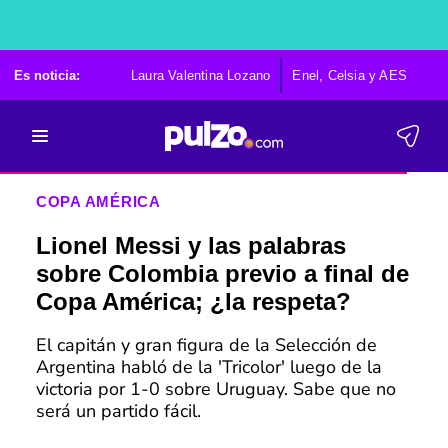
Es noticia:
Laura Valentina Lozano
Enel, Celsia y AES
Po
COPA AMÉRICA
Lionel Messi y las palabras
sobre Colombia previo a final de
Copa América; ¿la respeta?
El capitán y gran figura de la Selección de
Argentina habló de la 'Tricolor' luego de la
victoria por 1-0 sobre Uruguay. Sabe que no
será un partido fácil.