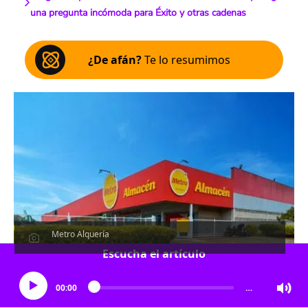
una pregunta incómoda para Éxito y otras cadenas
¿De afán?
Te lo resumimos
Metro Alquería
Escucha el artículo
00:00
…