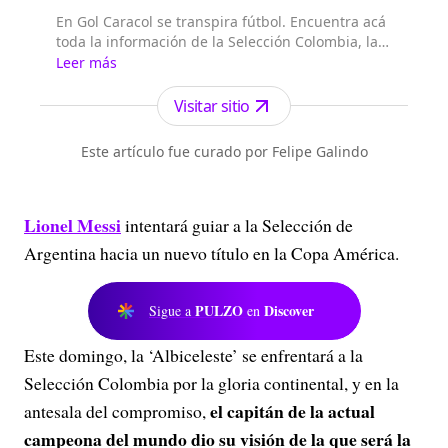
En Gol Caracol se transpira fútbol. Encuentra acá
toda la información de la Selección Colombia, las
figuras a nivel internacional, lo mejor de la Liga
Leer más
colombiana y el seguimiento del balompié
internacional.
Visitar sitio
Este artículo fue curado por Felipe Galindo
Lionel Messi
intentará guiar a la Selección de
Argentina hacia un nuevo título en la Copa América.
PULZO
Discover
Sigue a
en
Este domingo, la ‘Albiceleste’ se enfrentará a la
Selección Colombia por la gloria continental, y en la
el capitán de la actual
antesala del compromiso,
campeona del mundo dio su visión de la que será la