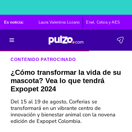
Es noticia:
Laura Valentina Lozano
Enel, Celsia y AES
Po
CONTENIDO PATROCINADO
¿Cómo transformar la vida de su
mascota? Vea lo que tendrá
Expopet 2024
Del 15 al 19 de agosto, Corferias se
transformará en un vibrante centro de
innovación y bienestar animal con la novena
edición de Expopet Colombia.