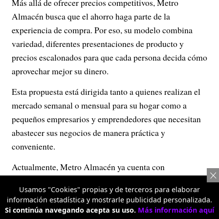
Más allá de ofrecer precios competitivos, Metro
Almacén busca que el ahorro haga parte de la
experiencia de compra. Por eso, su modelo combina
variedad, diferentes presentaciones de producto y
precios escalonados para que cada persona decida cómo
aprovechar mejor su dinero.
Esta propuesta está dirigida tanto a quienes realizan el
mercado semanal o mensual para su hogar como a
pequeños empresarios y emprendedores que necesitan
abastecer sus negocios de manera práctica y
conveniente.
Actualmente, Metro Almacén ya cuenta con
supermercados en Bogotá, con sedes en Bosa, Fontibón,
Usamos "Cookies" propias y de terceros para elaborar
Alquería y Banderas; además de Facatativá, Girón,
información estadística y mostrarle publicidad personalizada.
Pasto (Único), Pitalito, Medellín (Prado), Neiva,
Si continúa navegando acepta su uso.
Más información aquí