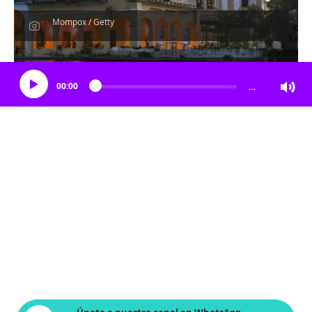
Mompox / Getty
Escucha el artículo
00:00
…