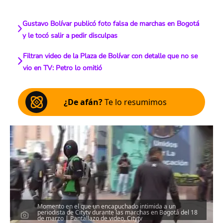
Gustavo Bolívar publicó foto falsa de marchas en Bogotá
y le tocó salir a pedir disculpas
Filtran video de la Plaza de Bolívar con detalle que no se
vio en TV: Petro lo omitió
¿De afán?
Te lo resumimos
Momento en el que un encapuchado intimida a un
periodista de Citytv durante las marchas en Bogotá del 18
de marzo | Pantallazo de video, Citytv