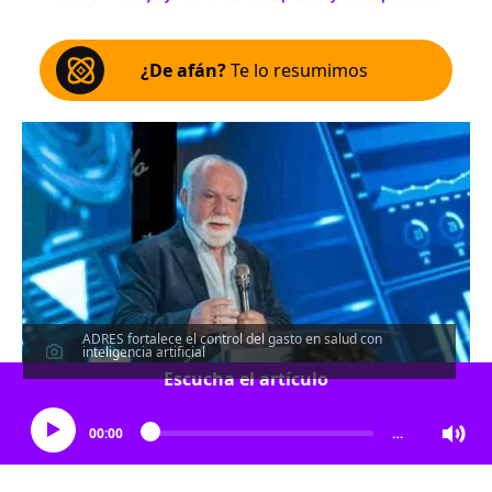
¿De afán?
Te lo resumimos
ADRES fortalece el control del gasto en salud con
inteligencia artificial
Escucha el artículo
00:00
…