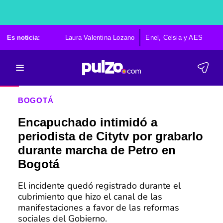
Es noticia:
Laura Valentina Lozano
Enel, Celsia y AES
Po
BOGOTÁ
Encapuchado intimidó a
periodista de Citytv por grabarlo
durante marcha de Petro en
Bogotá
El incidente quedó registrado durante el
cubrimiento que hizo el canal de las
manifestaciones a favor de las reformas
sociales del Gobierno.