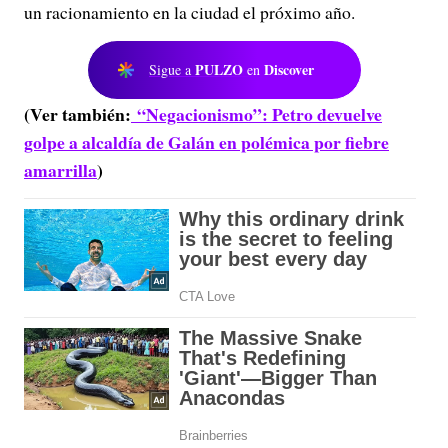
un racionamiento en la ciudad el próximo año.
PULZO
Discover
Sigue a
en
(Ver también:
“Negacionismo”: Petro devuelve
golpe a alcaldía de Galán en polémica por fiebre
amarrilla
)