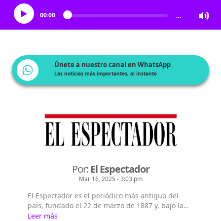
00:00
…
Únete a nuestro canal en WhatsApp
Las noticias más importantes, al instante
Por:
El Espectador
Mar 16, 2025 - 3:03 pm
El Espectador es el periódico más antiguo del
país, fundado el 22 de marzo de 1887 y, bajo la
dirección de Fidel Cano, es considerado uno de
Leer más