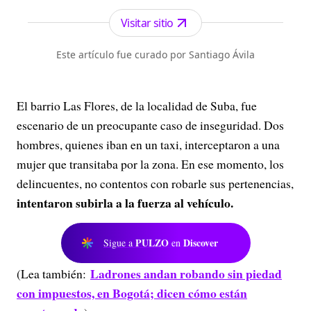
los periódicos más serios y profesionales por su
independencia, credibilidad y objetividad.
Visitar sitio
Este artículo fue curado por Santiago Ávila
El barrio Las Flores, de la localidad de Suba, fue
escenario de un preocupante caso de inseguridad. Dos
hombres, quienes iban en un taxi, interceptaron a una
mujer que transitaba por la zona. En ese momento, los
delincuentes, no contentos con robarle sus pertenencias,
intentaron subirla a la fuerza al vehículo.
PULZO
Discover
Sigue a
en
Ladrones andan robando sin piedad
(Lea también:
con impuestos, en Bogotá; dicen cómo están