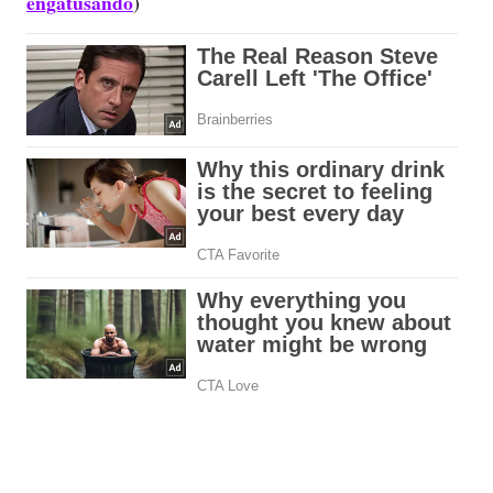
engatusando
)