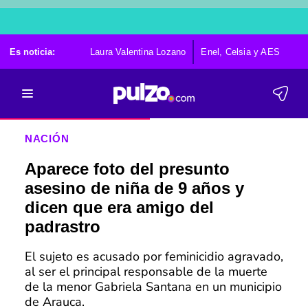
Es noticia:
Laura Valentina Lozano
Enel, Celsia y AES
Po
NACIÓN
Aparece foto del presunto
asesino de niña de 9 años y
dicen que era amigo del
padrastro
El sujeto es acusado por feminicidio agravado,
al ser el principal responsable de la muerte
de la menor Gabriela Santana en un municipio
de Arauca.