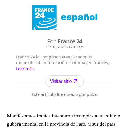
Por:
France 24
Dic 31, 2025 - 12:15 pm
France 24 la componen cuatro cadenas
mundiales de información continua (en francés,
árabe, inglés y español), que emiten las 24/7 en
Leer más
355 millones de hogares en los 5 continentes.
France 24 cuenta con 61,2 millones de
Visitar sitio
telespectadores semanales (medición realizada
en 67 países de los 183 en los que se emite al
Este artículo fue curado por pulzo
menos una de las cadenas) y es el primer ca...
Manifestantes iraníes intentaron irrumpir en un edificio
gubernamental en la provincia de Fars, al sur del país