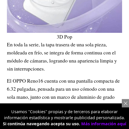
3D Pop
En toda la serie, la tapa trasera de una sola pieza,
moldeada en frío, se integra de forma continua con el
módulo de cámaras, logrando una apariencia limpia y
sin interrupciones.
El OPPO Reno16 cuenta con una pantalla compacta de
6.32 pulgadas, pensada para un uso cómodo con una
sola mano, junto con un marco de aluminio de grado
aeroespacial que ofrece un agarre fresco y seguro. Así
Usamos "Cookies" propias y de terceros para elaborar
mismo, el OPPO Reno16 F, por su parte, ofrece una
información estadística y mostrarle publicidad personalizada.
pantalla más grande, de 6.57 pulgadas, para una
Si continúa navegando acepta su uso.
Más información aquí
experiencia visual aún más envolvente.