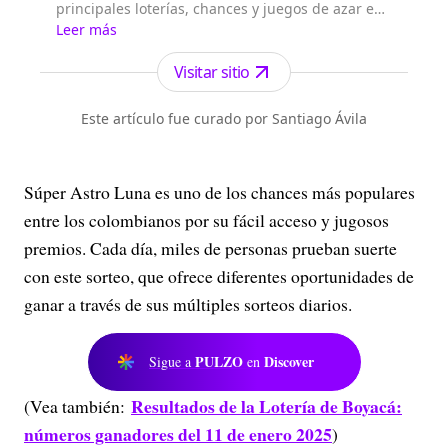
principales loterías, chances y juegos de azar en
el país los encuentras en Loterías Colombia.
Leer más
Visitar sitio
Este artículo fue curado por Santiago Ávila
Súper Astro Luna es uno de los chances más populares
entre los colombianos por su fácil acceso y jugosos
premios. Cada día, miles de personas prueban suerte
con este sorteo, que ofrece diferentes oportunidades de
ganar a través de sus múltiples sorteos diarios.
PULZO
Discover
Sigue a
en
Resultados de la Lotería de Boyacá:
(Vea también:
números ganadores del 11 de enero 2025
)