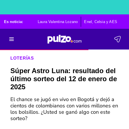
Es noticia:
Laura Valentina Lozano
Enel, Celsia y AES
Po
LOTERÍAS
Súper Astro Luna: resultado del
último sorteo del 12 de enero de
2025
El chance se jugó en vivo en Bogotá y dejó a
cientos de colombianos con varios millones en
los bolsillos. ¿Usted se ganó algo con este
sorteo?