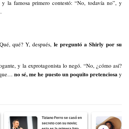
y la famosa primero contestó: “No, todavía no”, y
.
le preguntó a Shirly por su
“¿Qué, qué? Y, después,
ogante, y la exprotagonista lo negó. “No, ¿cómo así?
no sé, me he puesto un poquito pretenciosa
o que…
y
Tiziano Ferro se casó en
secreto con su novio;
esta es la primera foto