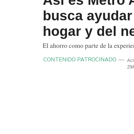
Así es Metro
busca ayudar 
hogar y del n
El ahorro como parte de la experi
CONTENIDO PATROCINADO
Act
29/
COMPARTIR
TWITTEAR