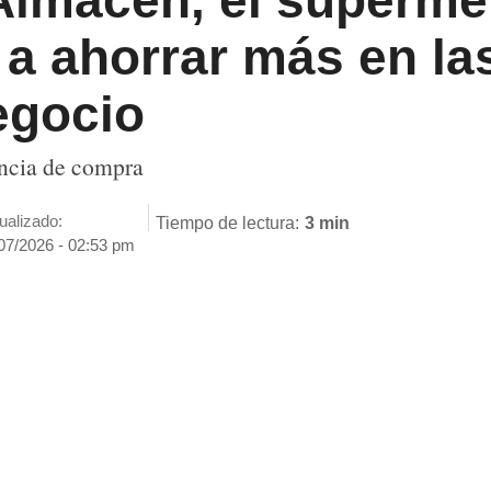
 Almacén, el superm
a ahorrar más en la
egocio
encia de compra
ualizado:
Tiempo de lectura:
3 min
07/2026 - 02:53 pm
ENVIAR
SÍGUENOS EN
GOOGLE NEWS