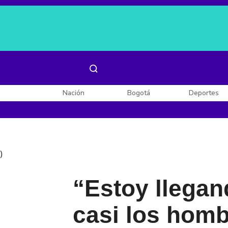
Es noticia:
Laura Valentina Lozano
Enel, Celsia y AES
Nación
Bogotá
Deportes
)
“Estoy llegan
casi los homb