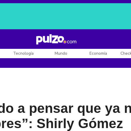
Posesión de De la Espriella
Diego Rueda
Dólar en Colombia
Tecnología
Mundo
Economía
Chec
do a pensar que ya 
res”: Shirly Gómez