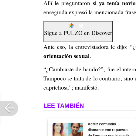
si ya tenía novio
Allí le preguntaron
enseguida expresó la mencionada frase
Sigue a
PULZO
en
Discover
Ante eso, la entrevistadora le dijo: 
orientación sexual
.
“¿Cambiaste de bando?”, fue el interr
Tampoco se trata de lo contrario, sin
caprichosa”; manifestó.
LEE TAMBIÉN
Actriz confundió
diamante con repuesto
de lámpara que le envió