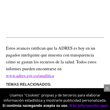
Estos avances ratifican que la ADRES es hoy en un
pagador inteligente que muestra con transparencia
cómo se gastan los recursos de la salud. Todos estos
informes pueden encontrarse en
www.adres.gov.co/analitica
TEMAS RELACIONADOS:
ECONOMÍA
INSTITUTO NACIONAL DE SALUD
FINANZ
Usamos "Cookies" propias y de terceros para elaborar
información estadística y mostrarle publicidad personalizada.
Si continúa navegando acepta su uso.
Más información aquí