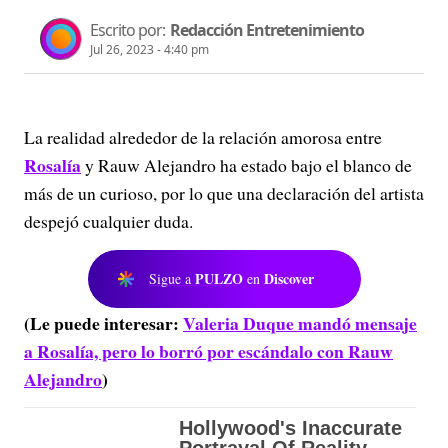
Escrito por:
Redacción Entretenimiento
Jul 26, 2023 - 4:40 pm
La realidad alrededor de la relación amorosa entre
Rosalía
y Rauw Alejandro ha estado bajo el blanco de
más de un curioso, por lo que una declaración del artista
despejó cualquier duda.
PULZO
Discover
Sigue a
en
(Le puede interesar:
Valeria Duque mandó mensaje
a Rosalía, pero lo borró por escándalo con Rauw
Alejandro
)