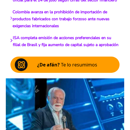
oficial para el 24 de julio según cifras del sector financiero
Colombia avanza en la prohibición de importación de
productos fabricados con trabajo forzoso ante nuevas
exigencias internacionales
ISA completa emisión de acciones preferenciales en su
filial de Brasil y fija aumento de capital sujeto a aprobación
¿De afán?
Te lo resumimos