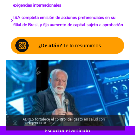
exigencias internacionales
ISA completa emisión de acciones preferenciales en su
filial de Brasil y fija aumento de capital sujeto a aprobación
¿De afán?
Te lo resumimos
ADRES fortalece el control del gasto en salud con
inteligencia artificial
Escucha el artículo