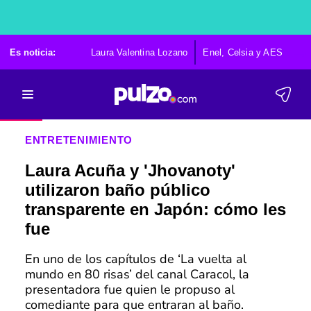
Es noticia:
Laura Valentina Lozano
Enel, Celsia y AES
Po
ENTRETENIMIENTO
Laura Acuña y 'Jhovanoty'
utilizaron baño público
transparente en Japón: cómo les
fue
En uno de los capítulos de ‘La vuelta al
mundo en 80 risas’ del canal Caracol, la
presentadora fue quien le propuso al
comediante para que entraran al baño.