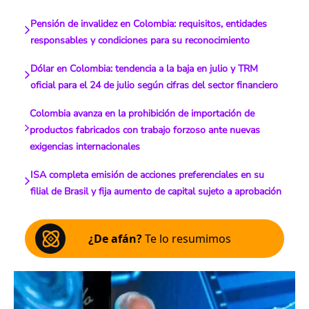
Pensión de invalidez en Colombia: requisitos, entidades
responsables y condiciones para su reconocimiento
Dólar en Colombia: tendencia a la baja en julio y TRM
oficial para el 24 de julio según cifras del sector financiero
Colombia avanza en la prohibición de importación de
productos fabricados con trabajo forzoso ante nuevas
exigencias internacionales
ISA completa emisión de acciones preferenciales en su
filial de Brasil y fija aumento de capital sujeto a aprobación
¿De afán?
Te lo resumimos