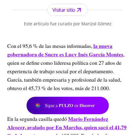
los periódicos más serios y profesionales por su
independencia, credibilidad y objetividad.
Visitar sitio
Este artículo fue curado por Marizol Gómez
la nueva
Con el 95,6 % de las mesas informadas,
gobernadora de Sucre es Lucy Inés García Montes
,
quien se define como lideresa política con 27 años de
experiencia de trabajo social por el departamento.
García, también empresaria y profesional de la salud,
obtuvo el 45,73 % de los votos, más de 211.000.
PULZO
Discover
Sigue a
en
Mario Fernández
En la segunda casilla quedó
Alcocer, avalado por En Marcha, quien sacó el 41,79