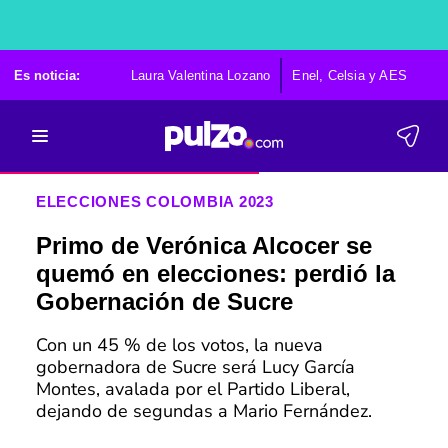
Es noticia:
Laura Valentina Lozano
Enel, Celsia y AES
Po
ELECCIONES COLOMBIA 2023
Primo de Verónica Alcocer se
quemó en elecciones: perdió la
Gobernación de Sucre
Con un 45 % de los votos, la nueva
gobernadora de Sucre será Lucy García
Montes, avalada por el Partido Liberal,
dejando de segundas a Mario Fernández.