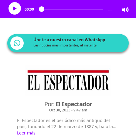
00:00
…
Únete a nuestro canal en WhatsApp
Las noticias más importantes, al instante
Por:
El Espectador
Oct 30, 2023 - 9:47 am
El Espectador es el periódico más antiguo del
país, fundado el 22 de marzo de 1887 y, bajo la
dirección de Fidel Cano, es considerado uno de
Leer más