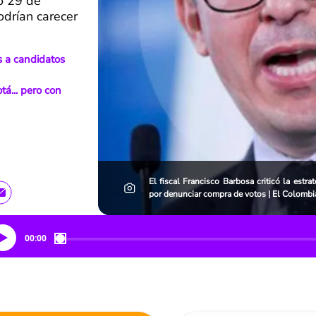
o 29 de
odrían carecer
s a candidatos
á... pero con
El fiscal Francisco Barbosa criticó la est
por denunciar compra de votos | El Colomb
00:00