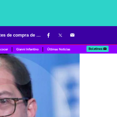
Fiscal Barbosa pegó el grito al cielo por idea de pagar a denunciantes de compra de votos
Boletines
lcocer
Gianni Infantino
Últimas Noticias