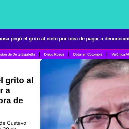
sión de De la Espriella
Diego Rueda
Dólar en Colombia
Verónica A
 grito al
r a
pra de
a de Gustavo