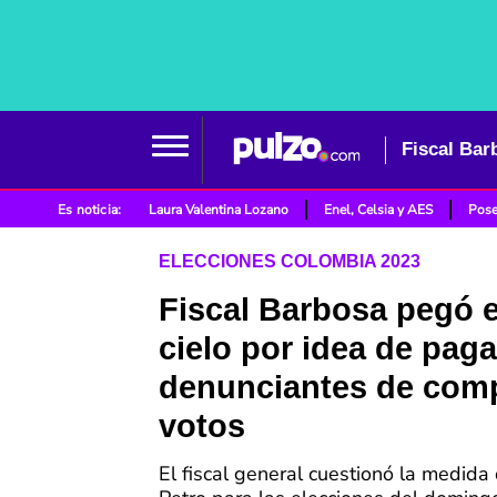
Es noticia:
Laura Valentina Lozano
Enel, Celsia y AES
Pose
ELECCIONES COLOMBIA 2023
Fiscal Barbosa pegó el
cielo por idea de paga
denunciantes de com
votos
El fiscal general cuestionó la medid