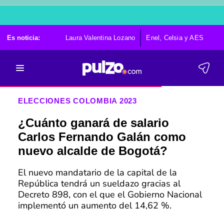
Es noticia:
Laura Valentina Lozano
Enel, Celsia y AES
Po
ELECCIONES COLOMBIA 2023
¿Cuánto ganará de salario
Carlos Fernando Galán como
nuevo alcalde de Bogotá?
El nuevo mandatario de la capital de la
República tendrá un sueldazo gracias al
Decreto 898, con el que el Gobierno Nacional
implementó un aumento del 14,62 %.