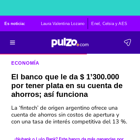
Es noticia:
Laura Valentina Lozano
Enel, Celsia y AES
Po
ECONOMÍA
El banco que le da $ 1’300.000
por tener plata en su cuenta de
ahorros; así funciona
La ‘fintech’ de origen argentino ofrece una
cuenta de ahorros sin costos de apertura y
con una tasa de interés competitiva del 13 %.
¿Nubank o Lulo Bank? Este banco da más ganancias por