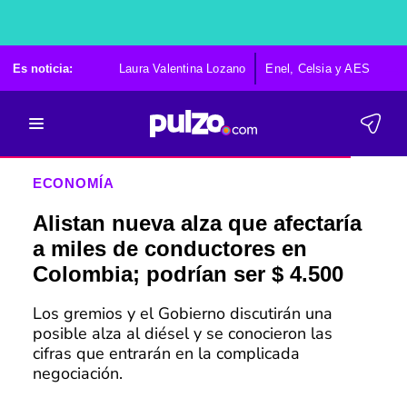
Es noticia:
Laura Valentina Lozano
Enel, Celsia y AES
Po
ECONOMÍA
Alistan nueva alza que afectaría
a miles de conductores en
Colombia; podrían ser $ 4.500
Los gremios y el Gobierno discutirán una
posible alza al diésel y se conocieron las
cifras que entrarán en la complicada
negociación.