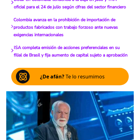
oficial para el 24 de julio según cifras del sector financiero
Colombia avanza en la prohibición de importación de
productos fabricados con trabajo forzoso ante nuevas
exigencias internacionales
ISA completa emisión de acciones preferenciales en su
filial de Brasil y fija aumento de capital sujeto a aprobación
¿De afán?
Te lo resumimos