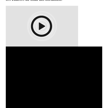
, la ´Albiceleste’ enfrentará a
Así las cosas
Colombia en Miami
en un partido esperado por
muchos, que definirá quién se queda con la gloria
continental.