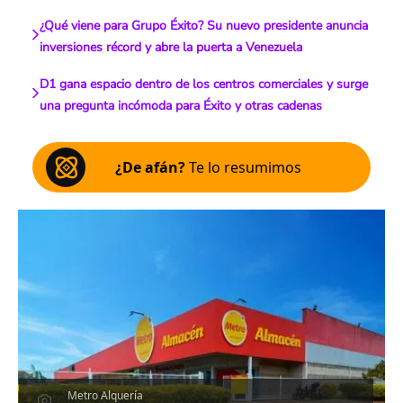
¿Qué viene para Grupo Éxito? Su nuevo presidente anuncia
inversiones récord y abre la puerta a Venezuela
D1 gana espacio dentro de los centros comerciales y surge
una pregunta incómoda para Éxito y otras cadenas
¿De afán?
Te lo resumimos
Metro Alquería